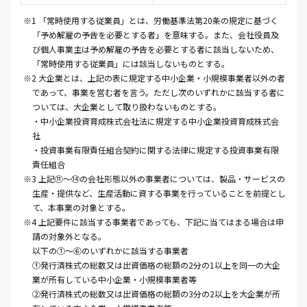
※1 「常時使用する従業員」とは、労働基準法第20条の規定に基づく
「予め解雇の予告を必要とする者」を意味する。また、会社役員及
び個人事業主は予め解雇の予告を必要とする者に該当しないため、
「常時使用する従業員」には該当しないものとする。
※2 大企業とは、上記の表に規定する中小企業・小規模事業者以外の者
であって、事業を営む者を言う。ただし次のいずれかに該当する者に
ついては、大企業として取り扱わないものとする。
・中小企業投資育成株式会社法に規定する中小企業投資育成株式会
社
・投資事業有限責任組合契約に関する法律に規定する投資事業有限
責任組合
※3 上記⑪～⑭の会社形態以外の事業者については、製品・サービスの
生産・提供など、生産活動に資する事業を行っていることを前提とし
て、本事業の対象とする。
※4 上記要件に該当する事業者であっても、下記に当てはまる場合は申
請の対象外となる。
以下の①〜⑥のいずれかに該当する事業者
①発行済株式の総数又は出資価格の総額の2分の1以上を同一の大企
業が所有している中小企業・小規模事業者等
②発行済株式の総数又は出資価格の総額の3分の2以上を大企業が所