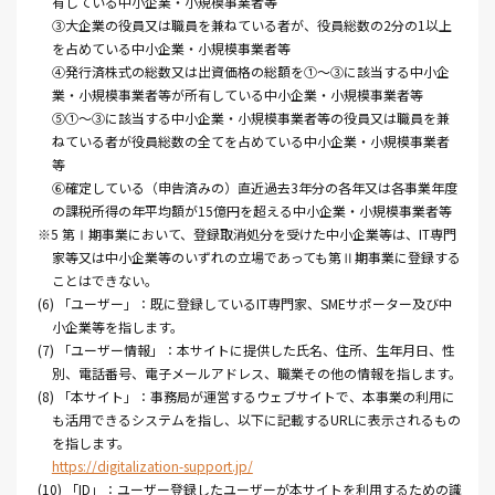
有している中小企業・小規模事業者等
③大企業の役員又は職員を兼ねている者が、役員総数の2分の1以上
を占めている中小企業・小規模事業者等
④発行済株式の総数又は出資価格の総額を①～③に該当する中小企
業・小規模事業者等が所有している中小企業・小規模事業者等
⑤①～③に該当する中小企業・小規模事業者等の役員又は職員を兼
ねている者が役員総数の全てを占めている中小企業・小規模事業者
等
⑥確定している（申告済みの）直近過去3年分の各年又は各事業年度
の課税所得の年平均額が15億円を超える中小企業・小規模事業者等
※5 第Ⅰ期事業において、登録取消処分を受けた中小企業等は、IT専門
家等又は中小企業等のいずれの立場であっても第Ⅱ期事業に登録する
ことはできない。
(6) 「ユーザー」：既に登録しているIT専門家、SMEサポーター及び中
小企業等を指します。
(7) 「ユーザー情報」：本サイトに提供した氏名、住所、生年月日、性
別、電話番号、電子メールアドレス、職業その他の情報を指します。
(8) 「本サイト」：事務局が運営するウェブサイトで、本事業の利用に
も活用できるシステムを指し、以下に記載するURLに表示されるもの
を指します。
https://digitalization-support.jp/
(10) 「ID」：ユーザー登録したユーザーが本サイトを利用するための識