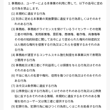
1. 事務局は、ユーザーによる本事業の利用に際して、以下の各号に定め
る行為を禁止します。
(1) 本規約に違反する行為
(2) 別添に定める本事業の実施要領に違反する行為若しくはそのおそ
れのある行為
(3) 事務局、事務局がライセンスを受けているライセンサーその他第
三者の特許権、実用新案権、意匠権、商標権、著作権、肖像権等
その他の知的財産に関して法令により定められた権利の財産的又
は人格的な権利を侵害する行為又はこれらを侵害するおそれのあ
る行為
(4) 事務局が運営するコンサルスキル強化制度を本事業以外で表明及
び悪用する行為
(5) 事務局又は第三者に不利益若しくは損害を与える行為又はそのお
それのある行為
(6) 不当に他人の名誉や権利、信用を傷つける行為又はそのおそれの
ある行為
(7) 法令又は条例等に違反する行為
(8) 公序良俗に反する行為若しくはそのおそれのある行為又は公序良
俗に反するおそれのある情報、本規約に違反するおそれのある情
報を他のユーザー又は第三者に提供する行為
(9) 犯罪行為、犯罪行為に結びつく行為若しくはこれを助長する行為