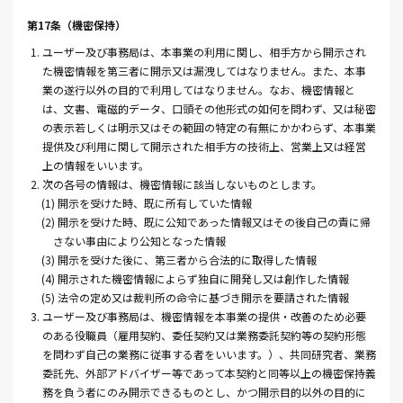
第17条（機密保持）
1. ユーザー及び事務局は、本事業の利用に関し、相手方から開示され
た機密情報を第三者に開示又は漏洩してはなりません。また、本事
業の遂行以外の目的で利用してはなりません。なお、機密情報と
は、文書、電磁的データ、口頭その他形式の如何を問わず、又は秘密
の表示若しくは明示又はその範囲の特定の有無にかかわらず、本事業
提供及び利用に関して開示された相手方の技術上、営業上又は経営
上の情報をいいます。
2. 次の各号の情報は、機密情報に該当しないものとします。
(1) 開示を受けた時、既に所有していた情報
(2) 開示を受けた時、既に公知であった情報又はその後自己の責に帰
さない事由により公知となった情報
(3) 開示を受けた後に、第三者から合法的に取得した情報
(4) 開示された機密情報によらず独自に開発し又は創作した情報
(5) 法令の定め又は裁判所の命令に基づき開示を要請された情報
3. ユーザー及び事務局は、機密情報を本事業の提供・改善のため必要
のある役職員（雇用契約、委任契約又は業務委託契約等の契約形態
を問わず自己の業務に従事する者をいいます。）、共同研究者、業務
委託先、外部アドバイザー等であって本契約と同等以上の機密保持義
務を負う者にのみ開示できるものとし、かつ開示目的以外の目的に