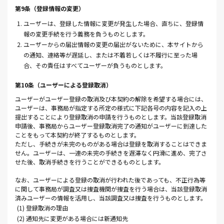
第9条（登録情報の変更）
1. ユーザーは、登録した情報に変更が発生した場合、直ちに、登録情
報の変更手続を行う義務を負うものとします。
2. ユーザーからの届出情報の変更の届出がないために、本サイトから
の通知、連絡等が遅延し、または不着若しくは不履行に至った場
合、その責任はすべてユーザーが負うものとします。
第10条（ユーザーによる登録取消）
ユーザーがユーザー登録の取消及び本契約の解除を希望する場合には、
ユーザーは、事務局が指定する所定の様式に下記各号の内容を記入の上
提出することにより登録取消の申請を行うものとします。当該登録取消
申請後、事務局からユーザー登録取消完了の通知がユーザーに到達した
ことをもって本契約が終了するものとします。
ただし、手続きが未完のものがある場合は登録を取消することはできま
せん。ユーザーは、一連の未完の手続きを遅滞なく円滑に進め、完了さ
せた後、取消手続きを行うことができるものとします。
なお、ユーザーによる登録の取消が行われた後であっても、不正行為等
に関して事務局が調査又は捜査機関が捜査を行う場合は、当該登録取消
済みユーザーの情報を活用し、当該調査又は捜査を行うものとします。
(1) 登録取消の理由
(2) 通知先に変更がある場合には新通知先