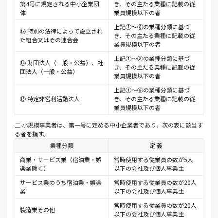
第4号に規定される中小企業団
き、その主たる業種に記載の従
体
業員規模以下の者
上記①～⑧の業種分類に基づ
⑬ 特別の法律によって設立され
き、その主たる業種に記載の従
た組合又はその連合会
業員規模以下の者
上記①～⑧の業種分類に基づ
⑭ 財団法人（一般・公益）、社
き、その主たる業種に記載の従
団法人（一般・公益）
業員規模以下の者
上記①～⑧の業種分類に基づ
⑮ 特定非営利活動法人
き、その主たる業種に記載の従
業員規模以下の者
二 小規模事業者は、第一号に定める中小企業者であり、次の表に該当す
る者を指す。
業種分類
定 義
商業・サービス業（宿泊業・娯
常時使用する従業員の数が5人
楽業除く）
以下の会社及び個人事業主
サービス業のうち宿泊業・娯楽
常時使用する従業員の数が20人
業
以下の会社及び個人事業主
常時使用する従業員の数が20人
製造業その他
以下の会社及び個人事業主