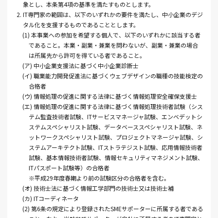
象とし、本条第4項の基準を満たすものとします。
2. IT専門家の範囲は、以下のいずれかの要件を満たし、中小企業のデジ
タル化を支援するものであることとします。
(1) 本事業への参加を希望する個人で、以下のいずれかに該当する者
であること。本業・副業・兼業を問わないが、副業・兼業の場合
は所属先から許可を得ている者であること。
(ア) 中小企業支援法に基づく中小企業診断士
(イ) 職業能力開発促進法に基づくウェブデザインの職種の技能検定の
合格者
(ウ) 情報処理の促進に関する法律に基づく情報処理安全確保支援士
(エ) 情報処理の促進に関する法律に基づく情報処理技術者試験（シス
テム監査技術者試験、ITサービスマネージャ試験、エンベデットシ
ステムスペシャリスト試験、データベーススペシャリスト試験、ネ
ットワークスペシャリスト試験、プロジェクトマネージャ試験、シ
ステムアーキテクト試験、ITストラテジスト試験、応用情報技術者
試験、基本情報技術者試験、情報セキュリティマネジメント試験、
ITパスポート試験等）の合格者
※平成29年度春期より前の試験区分の合格者を含む。
(オ) 技術士法に基づく情報工学部門の技術士又は技術士補
(カ) ITコーディネータ
(2) 第6条の規定により登録されたSMEサポーターに所属する者である