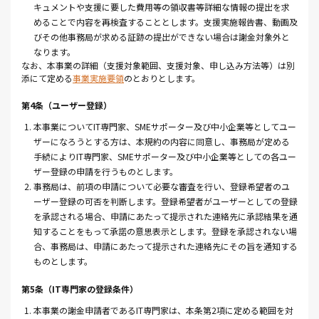
キュメントや支援に要した費用等の領収書等詳細な情報の提出を求
めることで内容を再検査することとします。支援実施報告書、動画及
びその他事務局が求める証跡の提出ができない場合は謝金対象外と
なります。
なお、本事業の詳細（支援対象範囲、支援対象、申し込み方法等）は別
添にて定める
事業実施要領
のとおりとします。
第4条（ユーザー登録）
1. 本事業についてIT専門家、SMEサポーター及び中小企業等としてユー
ザーになろうとする方は、本規約の内容に同意し、事務局が定める
手続によりIT専門家、SMEサポーター及び中小企業等としての各ユー
ザー登録の申請を行うものとします。
2. 事務局は、前項の申請について必要な審査を行い、登録希望者のユ
ーザー登録の可否を判断します。登録希望者がユーザーとしての登録
を承認される場合、申請にあたって提示された連絡先に承認結果を通
知することをもって承諾の意思表示とします。登録を承認されない場
合、事務局は、申請にあたって提示された連絡先にその旨を通知する
ものとします。
第5条（IT専門家の登録条件）
1. 本事業の謝金申請者であるIT専門家は、本条第2項に定める範囲を対