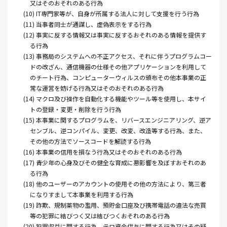
又はそのおそれのある行為
(10) IT専門家等が、自身が所属する法人に対して支援を行う行為
(11) 当事者同士が通謀し、虚偽表示をする行為
(12) 事実に反する情報又は事実に反するおそれのある情報を提供す
る行為
(13) 事務局のシステムへの不正アクセス、それに伴うプログラムコー
ドの改ざん、通信機器の仕様その他アプリケーションを利用して
のチート行為、コンピューターウィルスの頒布その他本事業の正
常な運営を妨げる行為又はそのおそれのある行為
(14) マクロ及び操作を自動化する機能やツール等を使用し、本サイ
トの登録・変更・削除を行う行為
(15) 本事業に関するプログラムを、リバースエンジニアリング、逆ア
センブル、逆コンパイル、変更、改変、改造等する行為、また、
その他の方法でソースコードを解読する行為
(16) 本事業の信用を損なう行為又はそのおそれのある行為
(17) 青少年の心身及びその健全な育成に悪影響を及ぼすおそれのあ
る行為
(18) 他のユーザーのアカウントの使用その他の方法により、第三者
になりすまして本事業を利用する行為
(19) 詐欺、規制薬物の濫用、預貯金口座及び携帯電話の違法な売買
等の犯罪に結びつく又は結びつくおそれのある行為
(20) 犯罪収益に関する行為、テロ資金供与に関する行為又はその疑