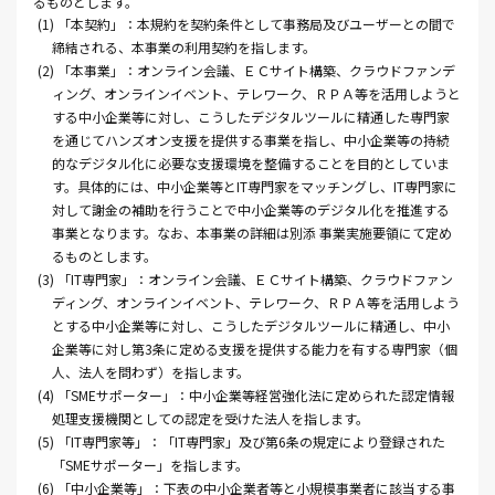
るものとします。
(1) 「本契約」：本規約を契約条件として事務局及びユーザーとの間で
締結される、本事業の利用契約を指します。
(2) 「本事業」：オンライン会議、ＥＣサイト構築、クラウドファンデ
ィング、オンラインイベント、テレワーク、ＲＰＡ等を活用しようと
する中小企業等に対し、こうしたデジタルツールに精通した専門家
を通じてハンズオン支援を提供する事業を指し、中小企業等の持続
的なデジタル化に必要な支援環境を整備することを目的としていま
す。具体的には、中小企業等とIT専門家をマッチングし、IT専門家に
対して謝金の補助を行うことで中小企業等のデジタル化を推進する
事業となります。なお、本事業の詳細は別添 事業実施要領にて定め
るものとします。
(3) 「IT専門家」：オンライン会議、ＥＣサイト構築、クラウドファン
ディング、オンラインイベント、テレワーク、ＲＰＡ等を活用しよう
とする中小企業等に対し、こうしたデジタルツールに精通し、中小
企業等に対し第3条に定める支援を提供する能力を有する専門家（個
人、法人を問わず）を指します。
(4) 「SMEサポーター」：中小企業等経営強化法に定められた認定情報
処理支援機関としての認定を受けた法人を指します。
(5) 「IT専門家等」：「IT専門家」及び第6条の規定により登録された
「SMEサポーター」を指します。
(6) 「中小企業等」：下表の中小企業者等と小規模事業者に該当する事