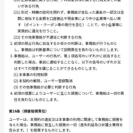
いがある行為
(21) 形式・時期の如何を問わず、事務局が支払った謝金の一部又は全
額に相当する金額を口座振込や現金等により中小企業等へ払い戻
す （ポイント・クーポン等の発行を含む） ことで、中小企業等に
実質的に還元を行うこと。
(22) その他事務局が不適当と判断する行為
2. 前項の禁止行為に該当するか否かの判断は、事務局が行うものと
し、事務局は判断基準について説明責任を負わないものとします。
3. 事務局は、ユーザーの行為が、第１項各号のいずれかに該当すると
判断した場合、事前に通知することなく、以下の各号のいずれか又
はすべての措置を講じることができるものとします。
(1) 本事業の利用制限
(2) 本契約の解除、ユーザー登録取消
(3) その他事務局が必要と判断する行為
4. 前項の措置によりユーザーに生じた損害について、事務局は一切の責
任を負わないものとします。
第16条（損害賠償責任）
ユーザーは、本規約の違反又は本事業の利用に関連して事務局に損害を
与えた場合、事務局に発生した損害の一切（逸失利益及び弁護士費用を
含みます。）を賠償するものとします。