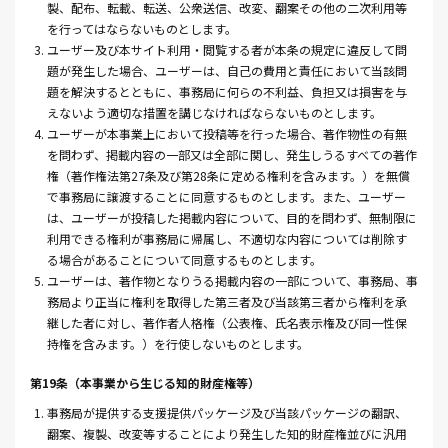
製、配布、転載、転送、公衆送信、改変、翻案その他の二次利用等
を行ってはならないものとします。
3. ユーザー及び本サイト利用・閲覧する者が本条の規定に違反して問
題が発生した場合、ユーザーは、自己の費用と責任において当該問
題を解決するとともに、事務局に何らの不利益、負担又は損害を与
えないよう適切な措置を講じなければならないものとします。
4. ユーザーが本事業上において投稿等を行った場合、著作物性の有無
を問わず、掲載内容の一部又は全部に関し、発生しうるすべての著作
権（著作権法第27条及び第28条に定める権利を含みます。）を無償
で事務局に譲渡することに同意するものとします。また、ユーザー
は、ユーザーが投稿した掲載内容について、目的を問わず、無制限に
利用できる権利が事務局に帰属し、不適切な内容については削除す
る場合があることについて同意するものとします。
5. ユーザーは、著作物となりうる掲載内容の一部について、事務局、事
務局より正当に権利を取得した第三者及び当該第三者から権利を承
継した者に対し、著作者人格権（公表権、氏名表示権及び同一性保
持権を含みます。）を行使しないものとします。
第19条（本事業から生じる知的財産権等）
1. 事務局が提供する支援提供パッケージ及び当該パッケージの翻訳、
翻案、複製、改変等することにより発生した知的財産権並びに汎用