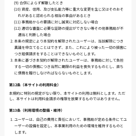
(9) 合併によらず解散したとき
(10) 資産、信用、及び支払能力等に重大な変更を生じ又はそのおそ
れがあると認められる相当の事由があるとき
(11) 事務局からの要請に対し誠実に対応しない場合
(12) 適切な審査に必要な証跡の提出ができない等その他事務局が不
適当と判断した場合
2. 本条の規定により本契約を解除されたユーザーは、当該解除につき
異議を申立てることはできず、また、これにより被った一切の損害に
つき賠償請求をすることはできないものとします。
3. 本条に基づき本契約が解除されたユーザーは、事務局に対して負担
する一切の債務につき当然に期限の利益を喪失するものとし、直ち
に債務を履行しなければならないものとします。
第12条（本サイトの利用料金）
本規約に特別の規定がない限り、本サイトの利用は無料とします。ただ
し、本サイトは利用料金請求の権限を放棄するものではありません。
第13条（利用環境の整備・維持）
1. ユーザーは、自己の費用と責任において、事務局が定める条件にてユ
ーザーの設備を設定し、本事業利用のための環境を維持するものと
します。