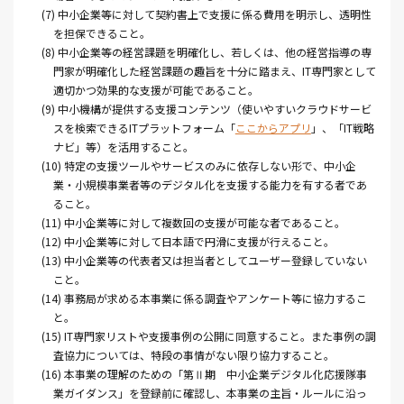
(7) 中小企業等に対して契約書上で支援に係る費用を明示し、透明性
を担保できること。
(8) 中小企業等の経営課題を明確化し、若しくは、他の経営指導の専
門家が明確化した経営課題の趣旨を十分に踏まえ、IT専門家として
適切かつ効果的な支援が可能であること。
(9) 中小機構が提供する支援コンテンツ（使いやすいクラウドサービ
スを検索できるITプラットフォーム「
ここからアプリ
」、「IT戦略
ナビ」等）を活用すること。
(10) 特定の支援ツールやサービスのみに依存しない形で、中小企
業・小規模事業者等のデジタル化を支援する能力を有する者であ
ること。
(11) 中小企業等に対して複数回の支援が可能な者であること。
(12) 中小企業等に対して日本語で円滑に支援が行えること。
(13) 中小企業等の代表者又は担当者としてユーザー登録していない
こと。
(14) 事務局が求める本事業に係る調査やアンケート等に協力するこ
と。
(15) IT専門家リストや支援事例の公開に同意すること。また事例の調
査協力については、特段の事情がない限り協力すること。
(16) 本事業の理解のための「第Ⅱ期 中小企業デジタル化応援隊事
業ガイダンス」を登録前に確認し、本事業の主旨・ルールに沿っ