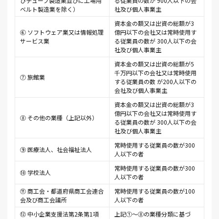
びチューブ製造業並びに工場用
る従業員の数が 900人以下の会
ベルト製造業を除く）
社及び個人事業主
資本金の額又は出資の総額が3
⑥ ソフトウェア業又は情報処理
億円以下の会社又は常時使用す
サービス業
る従業員の数が 300人以下の会
社及び個人事業主
資本金の額又は出資の総額が5
千万円以下の会社又は常時使用
⑦ 旅館業
する従業員の数 が200人以下の
会社及び個人事業主
資本金の額又は出資の総額が3
億円以下の会社又は常時使用す
⑧ その他の業種（上記以外）
る従業員の数が 300人以下の会
社及び個人事業主
常時使用する従業員の数が300
⑨ 医療法人、社会福祉法人
人以下の者
常時使用する従業員の数が300
⑩ 学校法人
人以下の者
⑪ 商工会・都道府県商工会連合
常時使用する従業員の数が100
会及び商工会議所
人以下の者
⑫ 中小企業支援法第2条第1項
上記①～⑧の業種分類に基づ