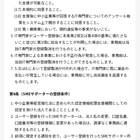
た支援が可能なこと。
(17) 本規約に同意すること。
(18) 支援後に中小企業等が回答するIT専門家についてのアンケート結
果をシステム上で開示することに同意すること。
(19) 第Ⅰ期事業において、規約違反等の事実がないこと。
5. IT専門家がユーザー登録後に本条第2項又は第4項の基準に満たさな
いこと並びに第3項に該当することが判明した場合には、事務局は当
該IT専門家の登録取消を行うものとします。
6. IT専門家による本事業における不正行為が発覚した場合、事務局は、
当該IT専門家の登録取消を行うことができるものとします。
7. 5.又は6.において登録取消が行われた場合で、IT専門家に既に謝金の
支払いが発生している場合には、事務局に対し当該謝金を返還する
ものとします。
第6条（SMEサポーターの登録条件）
1. 中小企業等経営強化法に定められた認定情報処理支援機関としての
認定を受けた法人であることとします。
2. ユーザー登録を行ったSMEサポーターは、法人名の変更、口座名義、
口座番号等の登録情報に変更があった場合は、遅滞なく事務局に通
知するものとします。
3. 前項に規定する通知を怠り、ユーザー登録を行ったSMEサポーター所