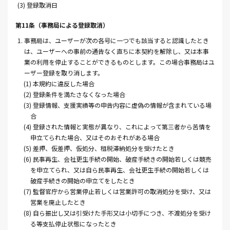
(3) 登録取消日
第11条（事務局による登録取消）
1. 事務局は、ユーザーが次の各号に一つでも該当すると認識したとき
は、ユーザーへの事前の通告なく直ちに本契約を解除し、又は本事
業の利用を停止することができるものとします。この場合事務局はユ
ーザー登録を取り消します。
(1) 本規約に違反した場合
(2) 登録条件を満たさなくなった場合
(3) 登録情報、支援実績等の申告内容に虚偽の情報が含まれている場
合
(4) 登録された情報と実態が異なり、これによって第三者から苦情を
申立てられた場合、又はそのおそれがある場合
(5) 差押、仮差押、仮処分、租税滞納処分を受けたとき
(6) 民事再生、会社更生手続の開始、破産手続きの開始若しくは競売
を申立てられ、又は自ら民事再生、会社更生手続の開始若しくは
破産手続きの開始の申立てをしたとき
(7) 監督官庁から営業停止若しくは営業許可の取消処分を受け、又は
営業を廃止したとき
(8) 自ら振出し又は引受けた手形又は小切手につき、不渡処分を受け
る等支払停止状態になったとき