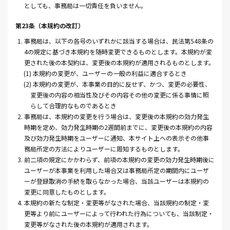
としても、事務局は一切責任を負いません。
第23条（本規約の改訂）
1. 事務局は、以下の各号のいずれかに該当する場合は、民法第548条の
4の規定に基づき本規約を随時変更できるものとします。本規約が変
更された後の本契約は、変更後の本規約が適用されるものとします。
(1) 本規約の変更が、ユーザーの一般の利益に適合するとき
(2) 本規約の変更が、本事業の目的に反せず、かつ、変更の必要性、
変更後の内容の相当性及びその内容その他の変更に係る事情に照
らして合理的なものであるとき
2. 事務局は、本規約の変更を行う場合は、変更後の本規約の効力発生
時期を定め、効力発生時期の2週間前までに、変更後の本規約の内容
及び効力発生時期をユーザーに通知、本サイト上への表示その他事
務局所定の方法によりユーザーに周知するものとします。
3. 前二項の規定にかかわらず、前項の本規約の変更の効力発生時期後に
ユーザーが本事業を利用した場合又は事務局所定の期間内にユーザ
ーが登録取消の手続を取らなかった場合、当該ユーザーは本規約の
変更に同意したものとします。
4. 本規約の新たな制定・変更等がなされた場合、当該規約の制定・変
更等より前にユーザーによって行われた行為についても、当該制定・
変更等がなされた後の本規約が適用されます。