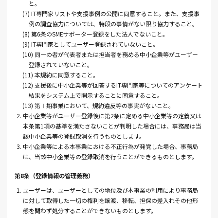
と。
(7) IT専門家リストや支援事例の公開に同意すること。また、支援事
例の調査協力については、特段の事情がない限り協力すること。
(8) 第6条のSMEサポーター登録をした法人でないこと。
(9) IT専門家としてユーザー登録されていないこと。
(10) 同一の者が代表者または担当者を務める中小企業等がユーザー
登録されていないこと。
(11) 本規約に同意すること。
(12) 支援後に中小企業等が回答するIT専門家等についてのアンケート
結果をシステム上で開示することに同意すること。
(13) 第Ⅰ期事業において、規約違反等の事実がないこと。
2. 中小企業等がユーザー登録後に第2条に定める中小企業等の定義又は
本条第1項の基準を満たさないことが判明した場合には、事務局は当
該中小企業等の登録取消を行うものとします。
3. 中小企業等による本事業における不正行為が発覚した場合、事務局
は、当該中小企業等の登録取消を行うことができるものとします。
第8条（登録情報の管理義務）
1. ユーザーは、ユーザーとしての地位及び本事業の利用により事務局
に対して取得した一切の権利を譲渡、移転、担保の差入れその他形
態を問わず処分することができないものとします。