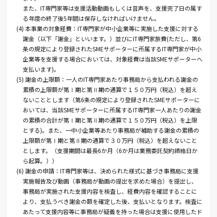
また、IT専門家等は支援活動動画もしくは音声を、支援完了日の属す
る年度の終了後5年間は保存しなければいけません。
(4) 本事業の対象経費：IT専門家が中小企業等に実施した支援に対する
謝金（以下「謝金」といいます。）並びにIT専門家旅費(ただし、第6
条の規定により登録されたSMEサポーターに所属するIT専門家が中小
企業等を支援する場合においては、対象経費は当該SMEサポーターへ
支払います)。
(5) 謝金の上限額：一人のIT専門家あたり事務局から支払われる謝金の
累積の上限額が第Ⅰ期と第Ⅱ期の通算で１５０万円（税込）を超え
ないこととします（第6条の規定により登録されたSMEサポーターに
おいては、当該SMEサポーターに所属するIT専門家一人あたりの謝金
の累積の合計が第Ⅰ期と第Ⅱ期の通算で１５０万円（税込）を上限
とする)。また、一中小企業等あたり事務局が補助する謝金の累積の
上限額が第Ⅰ期と第Ⅱ期の通算で３０万円（税込）を超えないこと
とします。（支援期間は最長6か月（6か月は業務委託契約締結日か
ら起算。））
(6) 謝金の申請：IT専門家等は、決められた様式に基づき事務局に支援
実施報告及び動画（事務局が動画の提出を求めた場合）を提出し、
事務局が実施された支援内容を検査し、経費内容を確認することに
より、支払うべき謝金の額を確定した後、支払いとなります。検査に
あたって支援内容等に事務局が疑義を持った場合は支援に使用したド