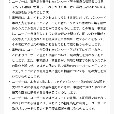
2. ユーザーは、事務局が発行したパスワード等を善良な管理者の注意
をもって適切に管理し、これらが他の第三者に漏洩しないように細心
の注意を払うものとします。
3. 事務局は、本サイトにアクセスしようとする者に対して、パスワード
等の入力を求めることによってその者のアクセスの権限の有無を確か
めるシステムを用いることができるものとします。この場合、事務局
は、ユーザー自身が入力しているか否かを問わず、正しいIDを構成す
る文字列と入力されたIDを構成する文字列が一致することをもって、
その者にアクセスの権限があるものとして取り扱うものとします。
4. 事務局は、ユーザーが登録したパスワード等が不正に使用されたこ
とによりユーザーに生じた損害について一切の責任を負わないもの
とします。また、事務局は、第三者が、前項に規定する照合システム
の動作を誤らせ、又はその他の方法で事務局のサーバーに不正にアク
セスしたことにより利用企業に生じた損害についても一切の責任を負
わないものとします。
5. ユーザーは、本条第2項において定めるパスワード等の適切な管理を
欠いたために事務局に損害が生じたときは、事務局が受けたすべての
損害を直ちに賠償する責任を負うものとします。
6. ユーザーは、ユーザーID又はパスワードの盗用、不正利用又はそれら
のおそれがある場合には、直ちにその旨を当社に報告し、ユーザーID
及びパスワードの変更や利用停止措置を講じるものとします。