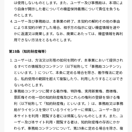
は使用しないものとします。また、ユーザー及び事務局は、本項によ
り自身が開示した者についての機密保持義務について責任を負うも
のとします。
4. ユーザー及び事務局は、本事業の終了、本契約の解約その他の事由
により本契約が終了した場合、相手方の指示に従い機密情報を速や
かに返還又は廃棄します。なお、廃棄にあたっては、機密情報を再利
用できない方法をとるものとします。
第18条（知的財産権等）
1. ユーザーは、方法又は形態の如何を問わず、本事業において提供され
るすべての情報及びコンテンツ（以下総称して「事務局コンテンツ」
といいます。）について、本条に定める場合を除き、著作権法に定め
る、私的使用の範囲を超えて複製したり、利用したりすることはでき
ないものとします。
2. 事務局コンテンツに関する著作権、特許権、実用新案権、商標権、
意匠権その他一切の知的財産権及びこれらの権利の登録を受ける権
利（以下総称して「知的財産権」といいます。）は、事務局又は事務
局がライセンスを受けているライセンサーに帰属し、ユーザー及び
本サイトを利用・閲覧する者には帰属しないものとします。また、ユ
ーザー及び本サイト利用・閲覧する者は、知的財産権の存否にかか
わらず、事務局コンテンツについて、第19条に定める場合を除き、複