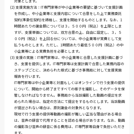
対象とします。
(2) 支援実施方法：IT専門家等が中小企業等の要望に基づいて支援計画
を作成し、中小企業等と支援内容について合意をした上で業務委託
契約(準委任契約)を締結し、支援を開始するものとします。なお、1
時間あたりの謝金額については３，５００円（税込）を上限としま
すが、支援単価については、双方合意の上、自由に設定し、３，５
００円（税込）を上回る分については、中小企業等が実費として支
払うものとします。ただし、1時間あたり最低５００円（税込）の中
小企業等による実費負担を必要とします。
(3) 支援の実施：IT専門家等は、中小企業等と合意した支援計画に基づ
き、支援を提供します。IT専門家等は支援計画で合意した業務内容の
ステップごとに、決められた様式に基づき事務局に対して支援実施
報告を行います。
IT専門家等は中小企業等と対面もしくはオンラインで行う支援の提供
について、開始から終了まですべての様子を撮影し、そのデータを保
管しなければなりません。事務局から当該撮影した動画の提出を求
められた場合は、指定の方法にて提出をするものとします。当該動画
が提出されない場合は、原則謝金の対象外となります。
現地で行う支援の提供等動画の撮影が難しい正当な理由がある場合
は、音声の録音で代用することを認める場合があります。なお、動画
の撮影及び音声の録音に係る費用は、IT専門家等自身で負担いただき
ます。