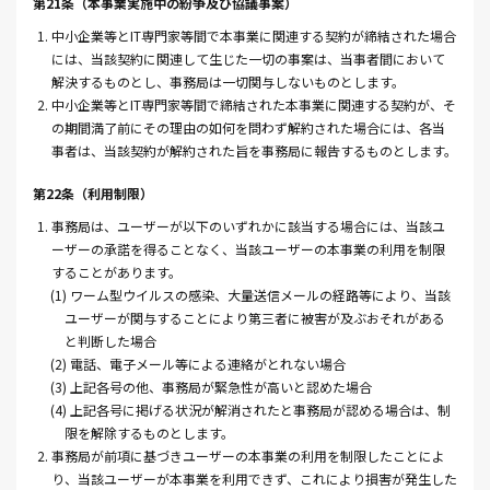
第21条（本事業実施中の紛争及び協議事案）
1. 中小企業等とIT専門家等間で本事業に関連する契約が締結された場合
には、当該契約に関連して生じた一切の事案は、当事者間において
解決するものとし、事務局は一切関与しないものとします。
2. 中小企業等とIT専門家等間で締結された本事業に関連する契約が、そ
の期間満了前にその理由の如何を問わず解約された場合には、各当
事者は、当該契約が解約された旨を事務局に報告するものとします。
第22条（利用制限）
1. 事務局は、ユーザーが以下のいずれかに該当する場合には、当該ユ
ーザーの承諾を得ることなく、当該ユーザーの本事業の利用を制限
することがあります。
(1) ワーム型ウイルスの感染、大量送信メールの経路等により、当該
ユーザーが関与することにより第三者に被害が及ぶおそれがある
と判断した場合
(2) 電話、電子メール等による連絡がとれない場合
(3) 上記各号の他、事務局が緊急性が高いと認めた場合
(4) 上記各号に掲げる状況が解消されたと事務局が認める場合は、制
限を解除するものとします。
2. 事務局が前項に基づきユーザーの本事業の利用を制限したことによ
り、当該ユーザーが本事業を利用できず、これにより損害が発生した