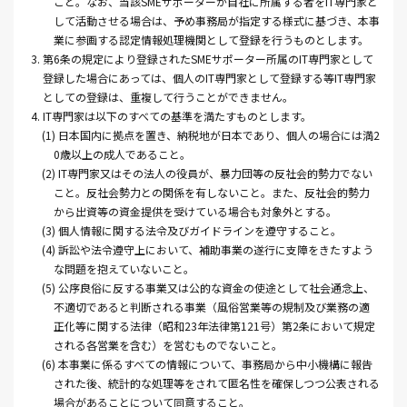
こと。なお、当該SMEサポーターが自社に所属する者をIT専門家と
して活動させる場合は、予め事務局が指定する様式に基づき、本事
業に参画する認定情報処理機関として登録を行うものとします。
3. 第6条の規定により登録されたSMEサポーター所属のIT専門家として
登録した場合にあっては、個人のIT専門家として登録する等IT専門家
としての登録は、重複して行うことができません。
4. IT専門家は以下のすべての基準を満たすものとします。
(1) 日本国内に拠点を置き、納税地が日本であり、個人の場合には満2
0歳以上の成人であること。
(2) IT専門家又はその法人の役員が、暴力団等の反社会的勢力でない
こと。反社会勢力との関係を有しないこと。また、反社会的勢力
から出資等の資金提供を受けている場合も対象外とする。
(3) 個人情報に関する法令及びガイドラインを遵守すること。
(4) 訴訟や法令遵守上において、補助事業の遂行に支障をきたすよう
な問題を抱えていないこと。
(5) 公序良俗に反する事業又は公的な資金の使途として社会通念上、
不適切であると判断される事業（風俗営業等の規制及び業務の適
正化等に関する法律（昭和23年法律第121号）第2条において規定
される各営業を含む）を営むものでないこと。
(6) 本事業に係るすべての情報について、事務局から中小機構に報告
された後、統計的な処理等をされて匿名性を確保しつつ公表される
場合があることについて同意すること。