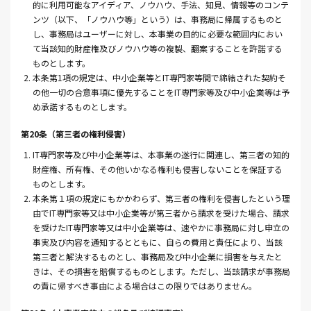
的に利用可能なアイディア、ノウハウ、手法、知見、情報等のコンテ
ンツ（以下、「ノウハウ等」という）は、事務局に帰属するものと
し、事務局はユーザーに対し、本事業の目的に必要な範囲内におい
て当該知的財産権及びノウハウ等の複製、翻案することを許諾する
ものとします。
2. 本条第1項の規定は、中小企業等とIT専門家等間で締結された契約そ
の他一切の合意事項に優先することをIT専門家等及び中小企業等は予
め承諾するものとします。
第20条（第三者の権利侵害）
1. IT専門家等及び中小企業等は、本事業の遂行に関連し、第三者の知的
財産権、所有権、その他いかなる権利も侵害しないことを保証する
ものとします。
2. 本条第１項の規定にもかかわらず、第三者の権利を侵害したという理
由でIT専門家等又は中小企業等が第三者から請求を受けた場合、請求
を受けたIT専門家等又は中小企業等は、速やかに事務局に対し申立の
事実及び内容を通知するとともに、自らの費用と責任により、当該
第三者と解決するものとし、事務局及び中小企業に損害を与えたと
きは、その損害を賠償するものとします。ただし、当該請求が事務局
の責に帰すべき事由による場合はこの限りではありません。