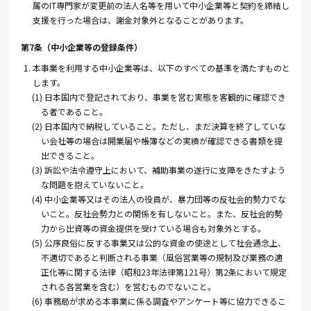
属のIT専門家が変更前の法人名等を用いて中小企業等と契約を締結し
支援を行った場合は、謝金対象外となることがあります。
第7条（中小企業等の登録条件）
1. 本事業を利用する中小企業等は、以下のすべての基準を満たすものと
します。
(1) 日本国内で登記されており、事業を営む実態を客観的に確認でき
る者であること。
(2) 日本国内で納税していること。ただし、まだ決算を終了していな
い会社等の場合は開業届や帳簿などの実績が確認できる書類を提
出できること。
(3) 訴訟や法令遵守上において、補助事業の遂行に支障をきたすよう
な問題を抱えていないこと。
(4) 中小企業等又はその法人の役員が、暴力団等の反社会的勢力でな
いこと。反社会勢力との関係を有しないこと。また、反社会的勢
力から出資等の資金提供を受けている場合も対象外とする。
(5) 公序良俗に反する事業又は公的な資金の使途として社会通念上、
不適切であると判断される事業（風俗営業等の規制及び業務の適
正化等に関する法律（昭和23年法律第121号）第2条において規定
される各営業を含む）を営むものでないこと。
(6) 事務局が求める本事業に係る調査やアンケート等に協力できるこ