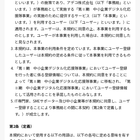
といいます。）の施策であり、アデコ株式会社（以下「事務局」とい
います。）が事務局として実施する「第Ⅱ期 中小企業デジタル化応
援隊事業」の実施のために提供するサービス（以下「本事業」とい
います。）を利用するユーザー（以下「ユーザー」といいます。）に
適用されます。ユーザーは、本規約に同意の上、本事業を利用するも
のとします。ユーザーが本事業を利用した場合は、本規約に同意した
と見なされます。
3. 本規約は、本事業の利用条件を定めています。本事業にユーザー登録
したユーザーは本規約の定める条件に従って本事業を利用できるもの
とします。
4. 「第Ⅰ期 中小企業デジタル化応援隊事業」においてユーザー登録
を行った者に係る登録情報については、本規約に同意をすることに
よって「第Ⅱ期 中小企業デジタル化応援隊事業」に移転され、「第
Ⅱ期 中小企業デジタル化応援隊事業」においてユーザー登録情報
として活用されることを承諾したものとみなします。
5. IT専門家、SMEサポーター及び中小企業等が本規約に同意し、ユーザ
ー登録することにより事務局との間に本契約（第2条で定義しま
す。）が成立します。
第2条（定義）
本規約において使用する以下の用語は、以下の各号に定める意味を有す