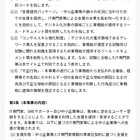
別コードを指します。
(11) 「支援提供パッケージ」：中小企業等の個々の状況に合わせた形
での支援を提供し、IT専門家等による支援の水準を高め均一化するこ
とを目的として、デジタル化対象の領域ごとに事務局が提供するツー
ル・ドキュメント類を総称したものを指します。
(12) 「コンサルスキル強化制度」：デジタル化の重点領域であるテレ
ワーク導入を促進させることを目的に、事務局が運営する試験及び
試験に関わる知識を習得するため事務局が提供するツール・ドキュ
メント類を総称したものを指します。なお、試験に合格したIT専門家
等は本サイト上で判別できるよう表示します。
(13) 「不正行為」：本事業の遂行により事務局から支払われる謝金、経
費等その名目にかかわらず一切の金員の不正な受給の原因となる行
為及び不正な受給の原因となると事務局が判断した行為並びに事務
局に虚偽の情報を提出することを指します。
第3条（本事業の内容）
IT専門家、SMEサポーター及び中小企業等は、第4条に定めるユーザー登
録をすることにより、本事業を利用した支援を提供・享受することがで
きます。本事業では、以下に基づきIT専門家等による中小企業等への支
援が実施されます。
(1) 支援形態：中小企業等とIT専門家等間の準委任契約に基づく支援を