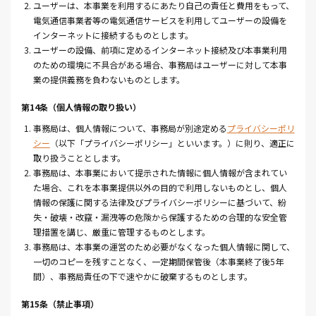
2. ユーザーは、本事業を利用するにあたり自己の責任と費用をもって、
電気通信事業者等の電気通信サービスを利用してユーザーの設備を
インターネットに接続するものとします。
3. ユーザーの設備、前項に定めるインターネット接続及び本事業利用
のための環境に不具合がある場合、事務局はユーザーに対して本事
業の提供義務を負わないものとします。
第14条（個人情報の取り扱い）
1. 事務局は、個人情報について、事務局が別途定める
プライバシーポリ
シー
（以下「プライバシーポリシー」といいます。）に則り、適正に
取り扱うこととします。
2. 事務局は、本事業において提示された情報に個人情報が含まれてい
た場合、これを本事業提供以外の目的で利用しないものとし、個人
情報の保護に関する法律及びプライバシーポリシーに基づいて、紛
失・破壊・改竄・漏洩等の危険から保護するための合理的な安全管
理措置を講じ、厳重に管理するものとします。
3. 事務局は、本事業の運営のため必要がなくなった個人情報に関して、
一切のコピーを残すことなく、一定期間保管後（本事業終了後5年
間）、事務局責任の下で速やかに破棄するものとします。
第15条（禁止事項）