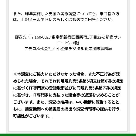
また、昨年実施した支援の実態調査についても、未回答の方
は、上記メールアドレスもしくは郵送でご回答ください。
郵送先：〒160-0023 東京都新宿区西新宿1丁目22-2 新宿サン
エービル6階
アデコ株式会社 中小企業デジタル化応援隊事務局
※本調査にご協力いただけなかった場合、また不正行為が認
められた場合、それぞれ利用規約第5条第5項又は第6項の規定
に基づくIT専門家の登録取消並びに同規約第5条第7項の規定
に基づき、IT専門家に支払った謝金等の返還を求めることが
ございます。また、調査の結果は、中小機構に報告するとと
もに、捜査機関への被害届の提出や調査情報等の提供を行う
可能性がございます。